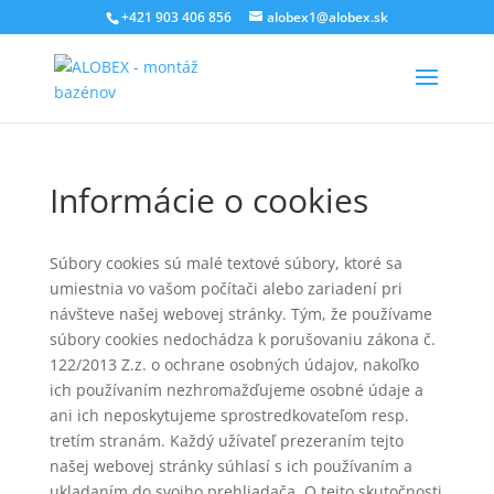
+421 903 406 856
alobex1@alobex.sk
Informácie o cookies
Súbory cookies sú malé textové súbory, ktoré sa
umiestnia vo vašom počítači alebo zariadení pri
návšteve našej webovej stránky. Tým, že používame
súbory cookies nedochádza k porušovaniu zákona č.
122/2013 Z.z. o ochrane osobných údajov, nakoľko
ich používaním nezhromažďujeme osobné údaje a
ani ich neposkytujeme sprostredkovateľom resp.
tretím stranám. Každý užívateľ prezeraním tejto
našej webovej stránky súhlasí s ich používaním a
ukladaním do svojho prehliadača. O tejto skutočnosti