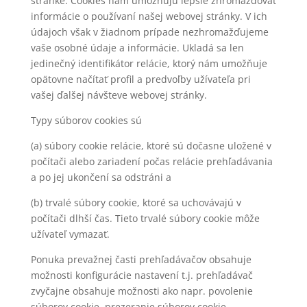
stránke. Cookies nám umožňujú lepšie zhromažďovať
informácie o používaní našej webovej stránky. V ich
údajoch však v žiadnom prípade nezhromažďujeme
vaše osobné údaje a informácie. Ukladá sa len
jedinečný identifikátor relácie, ktorý nám umožňuje
opätovne načítať profil a predvoľby užívateľa pri
vašej ďalšej návšteve webovej stránky.
Typy súborov cookies sú
(a) súbory cookie relácie, ktoré sú dočasne uložené v
počítači alebo zariadení počas relácie prehľadávania
a po jej ukončení sa odstráni a
(b) trvalé súbory cookie, ktoré sa uchovávajú v
počítači dlhší čas. Tieto trvalé súbory cookie môže
užívateľ vymazať.
Ponuka prevažnej časti prehľadávačov obsahuje
možnosti konfigurácie nastavení t.j. prehľadávač
zvyčajne obsahuje možnosti ako napr. povolenie
súborov cookie, prezeranie súborov cookie,